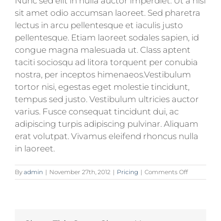
Nunc sed elit in nulla auctor imperdiet. Ut a nisl
sit amet odio accumsan laoreet. Sed pharetra
lectus in arcu pellentesque et iaculis justo
pellentesque. Etiam laoreet sodales sapien, id
congue magna malesuada ut. Class aptent
taciti sociosqu ad litora torquent per conubia
nostra, per inceptos himenaeos.Vestibulum
tortor nisi, egestas eget molestie tincidunt,
tempus sed justo. Vestibulum ultricies auctor
varius. Fusce consequat tincidunt dui, ac
adipiscing turpis adipiscing pulvinar. Aliquam
erat volutpat. Vivamus eleifend rhoncus nulla
in laoreet.
on
By
admin
|
November 27th, 2012
|
Pricing
|
Comments Off
Curabitur
eget
leo
at
velit